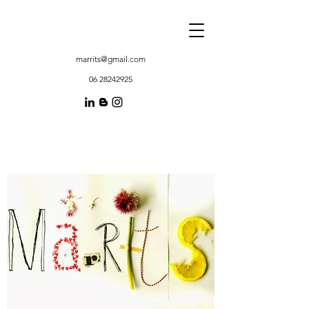
marrits@gmail.com
06 28242925